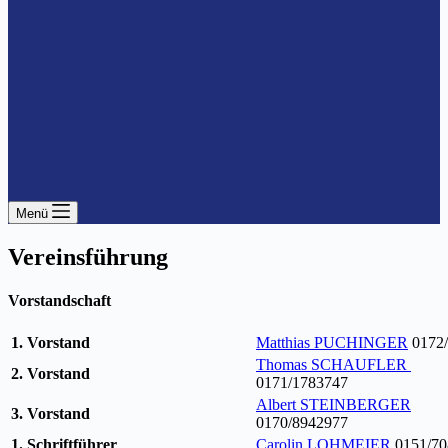
Menü
Vereinsführung
Vorstandschaft
1. Vorstand
Matthias PUCHINGER
0172/
Thomas SCHAUFLER
2. Vorstand
0171/1783747
Albert STEINBERGER
3. Vorstand
0170/8942977
1. Schriftführer
Carolin LOHMEIER
0151/70