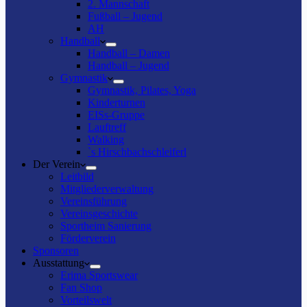
2. Mannschaft
Fußball – Jugend
AH
Handball
Handball – Damen
Handball – Jugend
Gymnastik
Gymnastik, Pilates, Yoga
Kinderturnen
EISs-Gruppe
Lauftreff
Walking
`s Hirschbachschleiferl
Der Verein
Leitbild
Mitgliederverwaltung
Vereinsführung
Vereinsgeschichte
Sportheim Sanierung
Förderverein
Sponsoren
Ausstattung
Erima Sportswear
Fan Shop
Vorteilswelt