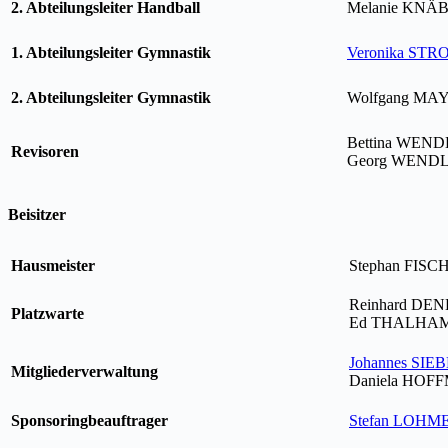
2. Abteilungsleiter Handball
Melanie KNÄ
1. Abteilungsleiter Gymnastik
Veronika ST
2. Abteilungsleiter Gymnastik
Wolfgang M
Bettina WEND
Revisoren
Georg WEND
Beisitzer
Hausmeister
Stephan FISC
Reinhard DE
Platzwarte
Ed THALHA
Johannes SIE
Mitgliederverwaltung
Daniela HO
Sponsoringbeauftrager
Stefan LOHM