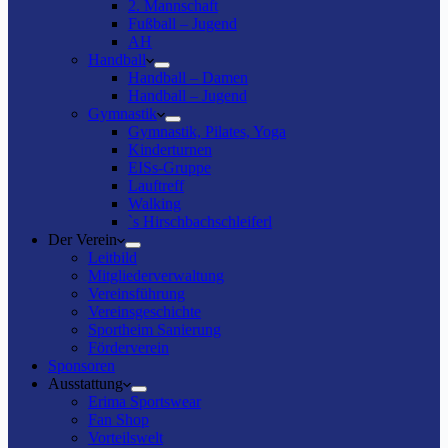
2. Mannschaft
Fußball – Jugend
AH
Handball
Handball – Damen
Handball – Jugend
Gymnastik
Gymnastik, Pilates, Yoga
Kinderturnen
EISs-Gruppe
Lauftreff
Walking
`s Hirschbachschleiferl
Der Verein
Leitbild
Mitgliederverwaltung
Vereinsführung
Vereinsgeschichte
Sportheim Sanierung
Förderverein
Sponsoren
Ausstattung
Erima Sportswear
Fan Shop
Vorteilswelt