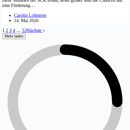
mehr Stimmen der SCK erhält, desto größer sind die Chancen auf
eine Förderung…
Carolin Lohmeier
14. Mai 2026
1
2
3
4
…
53
Nächste
Mehr laden