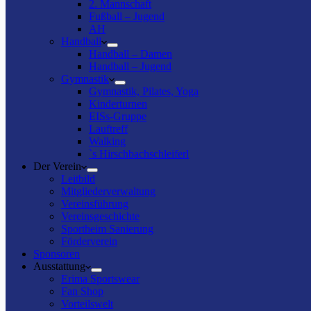
2. Mannschaft
Fußball – Jugend
AH
Handball
Handball – Damen
Handball – Jugend
Gymnastik
Gymnastik, Pilates, Yoga
Kinderturnen
EISs-Gruppe
Lauftreff
Walking
`s Hirschbachschleiferl
Der Verein
Leitbild
Mitgliederverwaltung
Vereinsführung
Vereinsgeschichte
Sportheim Sanierung
Förderverein
Sponsoren
Ausstattung
Erima Sportswear
Fan Shop
Vorteilswelt