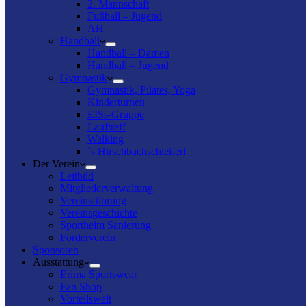
2. Mannschaft
Fußball – Jugend
AH
Handball
Handball – Damen
Handball – Jugend
Gymnastik
Gymnastik, Pilates, Yoga
Kinderturnen
EISs-Gruppe
Lauftreff
Walking
`s Hirschbachschleiferl
Der Verein
Leitbild
Mitgliederverwaltung
Vereinsführung
Vereinsgeschichte
Sportheim Sanierung
Förderverein
Sponsoren
Ausstattung
Erima Sportswear
Fan Shop
Vorteilswelt