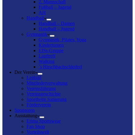
2. Mannschaft
Fußball – Jugend
AH
Handball
Handball – Damen
Handball – Jugend
Gymnastik
Gymnastik, Pilates, Yoga
Kinderturnen
EISs-Gruppe
Lauftreff
Walking
`s Hirschbachschleiferl
Der Verein
Leitbild
Mitgliederverwaltung
Vereinsführung
Vereinsgeschichte
Sportheim Sanierung
Förderverein
Sponsoren
Ausstattung
Erima Sportswear
Fan Shop
Vorteilswelt