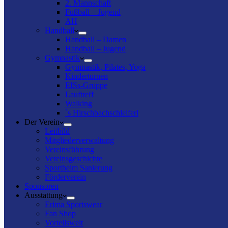
2. Mannschaft
Fußball – Jugend
AH
Handball
Handball – Damen
Handball – Jugend
Gymnastik
Gymnastik, Pilates, Yoga
Kinderturnen
EISs-Gruppe
Lauftreff
Walking
`s Hirschbachschleiferl
Der Verein
Leitbild
Mitgliederverwaltung
Vereinsführung
Vereinsgeschichte
Sportheim Sanierung
Förderverein
Sponsoren
Ausstattung
Erima Sportswear
Fan Shop
Vorteilswelt