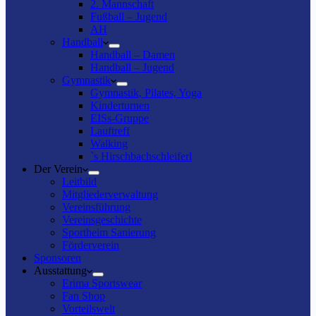
2. Mannschaft
Fußball – Jugend
AH
Handball
Handball – Damen
Handball – Jugend
Gymnastik
Gymnastik, Pilates, Yoga
Kinderturnen
EISs-Gruppe
Lauftreff
Walking
`s Hirschbachschleiferl
Der Verein
Leitbild
Mitgliederverwaltung
Vereinsführung
Vereinsgeschichte
Sportheim Sanierung
Förderverein
Sponsoren
Ausstattung
Erima Sportswear
Fan Shop
Vorteilswelt