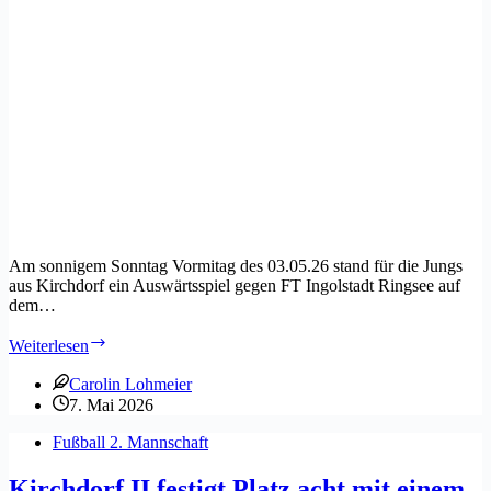
Am sonnigem Sonntag Vormitag des 03.05.26 stand für die Jungs
aus Kirchdorf ein Auswärtsspiel gegen FT Ingolstadt Ringsee auf
dem…
A-
Weiterlesen
Jugend:
FT
Carolin Lohmeier
Ingolstadt/Ringsee
7. Mai 2026
0:3
SC
Fußball 2. Mannschaft
Kirchdorf
Kirchdorf II festigt Platz acht mit einem