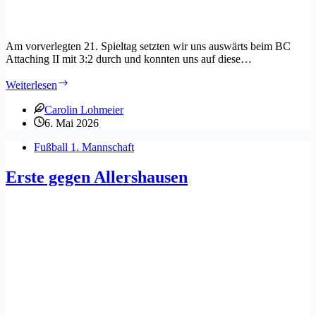
Am vorverlegten 21. Spieltag setzten wir uns auswärts beim BC
Attaching II mit 3:2 durch und konnten uns auf diese…
Kirchdorf
Weiterlesen
II
festigt
Carolin Lohmeier
Platz
6. Mai 2026
acht
mit
Fußball 1. Mannschaft
einem
umkämpften
Erste gegen Allershausen
Auswärtssieg