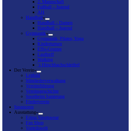
2. Mannschaft
Fußball – Jugend
AH
Handball
Handball – Damen
Handball – Jugend
Gymnastik
Gymnastik, Pilates, Yoga
Kinderturnen
EISs-Gruppe
Lauftreff
Walking
`s Hirschbachschleiferl
Der Verein
Leitbild
Mitgliederverwaltung
Vereinsführung
Vereinsgeschichte
Sportheim Sanierung
Förderverein
Sponsoren
Ausstattung
Erima Sportswear
Fan Shop
Vorteilswelt