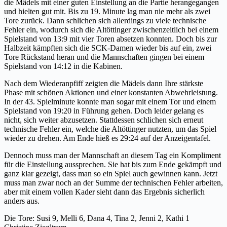
die Mädels mit einer guten Einstellung an die Partie herangegangen
und hielten gut mit. Bis zu 19. Minute lag man nie mehr als zwei
Tore zurück. Dann schlichen sich allerdings zu viele technische
Fehler ein, wodurch sich die Altöttinger zwischenzeitlich bei einem
Spielstand von 13:9 mit vier Toren absetzen konnten. Doch bis zur
Halbzeit kämpften sich die SCK-Damen wieder bis auf ein, zwei
Tore Rückstand heran und die Mannschaften gingen bei einem
Spielstand von 14:12 in die Kabinen.
Nach dem Wiederanpfiff zeigten die Mädels dann Ihre stärkste
Phase mit schönen Aktionen und einer konstanten Abwehrleistung.
In der 43. Spielminute konnte man sogar mit einem Tor und einem
Spielstand von 19:20 in Führung gehen. Doch leider gelang es
nicht, sich weiter abzusetzen. Stattdessen schlichen sich erneut
technische Fehler ein, welche die Altöttinger nutzten, um das Spiel
wieder zu drehen. Am Ende hieß es 29:24 auf der Anzeigentafel.
Dennoch muss man der Mannschaft an diesem Tag ein Kompliment
für die Einstellung aussprechen. Sie hat bis zum Ende gekämpft und
ganz klar gezeigt, dass man so ein Spiel auch gewinnen kann. Jetzt
muss man zwar noch an der Summe der technischen Fehler arbeiten,
aber mit einem vollen Kader sieht dann das Ergebnis sicherlich
anders aus.
Die Tore: Susi 9, Melli 6, Dana 4, Tina 2, Jenni 2, Kathi 1